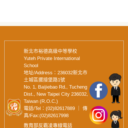
新北市裕德高級中等學校
Yuteh Private International
School
地址/Address：236032新北市
土城區擺接堡路1號
No. 1, Baijiebao Rd., Tucheng
Dist., New Taipei City 236032,
Taiwan (R.O.C.)
電話/Tel：(02)82617889 ｜ 傳
真/Fax:(02)82617998
教育部反霸凌專線電話