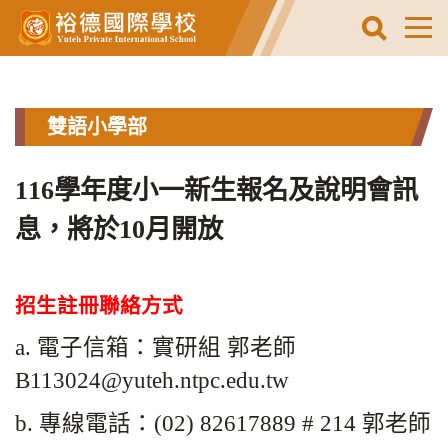
跳
到
主
要
內
容
雙語小學部
區
116學年度小一新生報名及說明會訊
息，將於10月開放
招生註冊聯絡方式
a. 電子信箱：實研
組 郭老師
B113024@yuteh.ntpc.edu.tw
b. 專線電話：(02) 82617889 # 214 郭老師