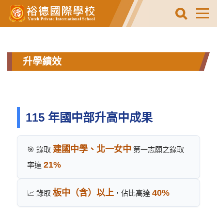
跳
到
主
要
內
容
升學績效
區
115 年國中部升高中成果
建國中學、北一女中
🎯 錄取
第一志願之錄取
21%
率達
板中（含）以上
40%
📈 錄取
，佔比高達