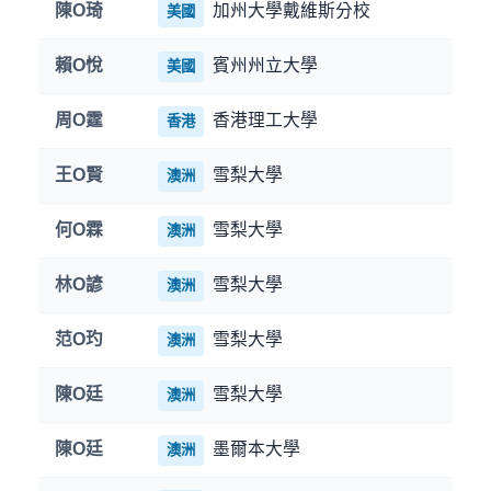
陳O琦
加州大學戴維斯分校
美國
賴O悅
賓州州立大學
美國
周O霆
香港理工大學
香港
王O賢
雪梨大學
澳洲
何O霖
雪梨大學
澳洲
林O諺
雪梨大學
澳洲
范O玓
雪梨大學
澳洲
陳O廷
雪梨大學
澳洲
陳O廷
墨爾本大學
澳洲