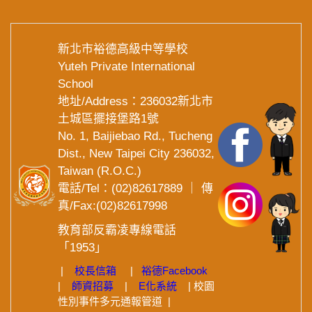
新北市裕德高級中等學校
Yuteh Private International
School
地址/Address：236032新北市
土城區擺接堡路1號
No. 1, Baijiebao Rd., Tucheng
Dist., New Taipei City 236032,
Taiwan (R.O.C.)
電話/Tel：(02)82617889 ｜ 傳
真/Fax:(02)82617998
教育部反霸凌專線電話
「1953」
|
校長信箱
|
裕德
Facebook
|
師資招募
|
E化系統
|
校園
性別事件多元通報管道
|