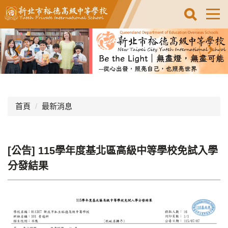
跳
到
主
要
內
容
區
首頁
最新消息
[公告] 115學年度基北區高級中等學校免試入學
分發結果