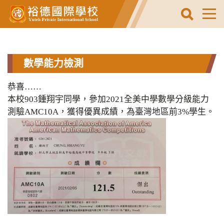
跳
到
主
要
內
容
數學能力檢測
區
恭喜……
本校903鍾翔宇同學，參加2021全美中學數學分級能力
測驗AMC10A，獲得優異成績，為臺灣地區前3%學生。