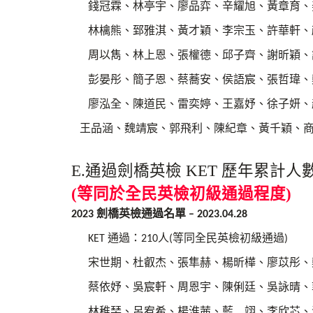
錢冠霖、林亭宇、廖品弈、辛耀旭、黃章育、
林檎熊、郅雅淇、黃才穎、李宗玉、許華軒、
周以雋、林上恩、張權德、邱子齊、謝昕穎、
彭晏彤、簡子恩、蔡蕎安、侯語宸、張哲瑋、
廖泓全、陳道民、雷奕婷、王嘉妤、徐子妍、
王品涵、魏靖宸、郭飛利、陳紀章、黃千穎、商
E.通過劍橋英檢 KET 歷年累計人
(等同於全民英檢初級通過程度)
劍橋英檢通過名單
2023
– 2023.04.28
通過：
人
等同全民英檢初級通過
KET
210
(
)
宋世期、杜叡杰、張隼赫、楊昕樺、廖苡彤、
蔡依妤、吳宸軒、周恩宇、陳俐廷、吳詠晴、
林稚琹、呂宥希、楊淮茜、藍 翊、李欣芯、