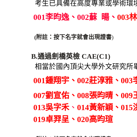
考生已具備在高度專業或學術環
001李昀逸
、
002
蘇 暘
、
003
(附註：按下名字就會出現證書
)
B.通過劍橋英檢 CAE(C1)
相當於國內頂尖大學外文研究所
001鍾翔宇
、
002莊淳雅
、
00
007劉宣佑
、
008張昀晴
、
00
013吳字禾
、
014黃新穎
、
01
019卓羿呈
、
020高昀瑄