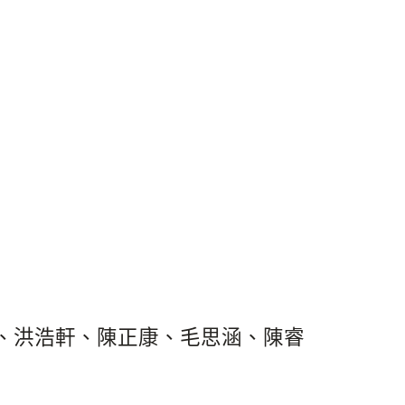
、洪浩軒
、陳正康、毛思涵
、
陳睿