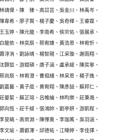
林靖偉、陳 臻、高苡芸、吳金川、林禹岑、
陳韋希、廖子賢、楊子慶、吳奇樺、王睿霆、
王玉婷、陳元龍、李南希、侯宗佑、張展承、
白龍依、林奕辰、蔡宥婕、黃浩恩、林宥忻、
蕭淳洧、劉詠晴、楊智硯、江采璇、謝雨翔、
沈顥晢、游鎧碩、唐子涵、盧承緹、陳奕寧、
蔡尚辰、林宥澄、曹祖緒、林采恩、楊子逸、
劉嘉藝、黃子庭、黄宥翔、陳彥喆、蘇邦仁、
莊晏絜、蘇芷瑢、呂帷綸、林昀樂、莊秉澔、
郭向恆、莊千緹、張鴻帥、劉亭妍、游凱程、
李旻皜、高崇淵、陳懌熏、李珈萭、吳羽涵、
李文瑜、蕭叡澤、邱德祐、江暐婷、李佳擇、