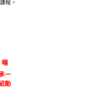
課程。
 暘
蔣承一
紹勛