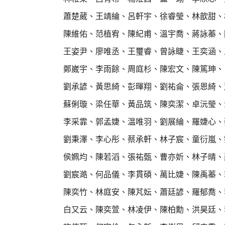
蕭楚葳、王靖綸、呂軒宇、徐睿瑩、林歆甜、
陳維佑、范植宥、陳紀甫、溫宇喬、蔣詠蓁、
王姿尹、廖唯丞、王璽睿、曾詠睫、王奕涵、
鄭崴宇、李雨餘、周庭杉、陳宏文、陳篤珅、
劉承諺、黃思綺、彭暉翔、劉祐侖、張恩綺、
蘇俐璇、梁任華、黃品筑、陳奕潔、卓沅瑩、
李采霏、郭孟婕、温唯羽、劉展綸、羅婕心、
劉秉澤、李心彤、蔡承軒、林子宸、童衍嵐、
侯姵均、陳若滔、張祐甄、曹亦妡、林子晴、
劉宸澔、何品儀、李貫碩、萬比婕、陳禹蓁、
陳奕竹、林庭安、陳芃妘、蕭廷諺、羅郁喬、
白又云、陳奕萱、林凌伊、陳柏勳、洪昊廷、