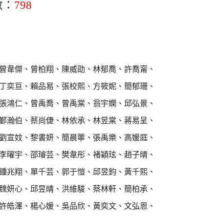
數：
798
曾韋傑、曾柏翔、陳威劭、林郁喬、許喬甯、
丁奕亘、賴品易、張校熙、方筱妮、簡郁珊、
張鴻仁、曾禹喬、曾禹棠、翁宇嫻、邱弘景、
鄞瀚伯、蔡尚倢、林依承、林昱棠、蔣易呈、
劉宣妏、黎書妍、簡晨薴、張禹樂、高媛庭、
李曜宇、邵璿芸、樊韋彤、褚穎玹、趙子晴、
鍾兆翔、單千芸、郭于愷、邱昱鈞、黃千熙、
魏妍心、邱昱晴、洪維駿、蔡林軒、簡柏承、
許皓澤、楊心媛、吳品欣、黃奕文、文弘恩、