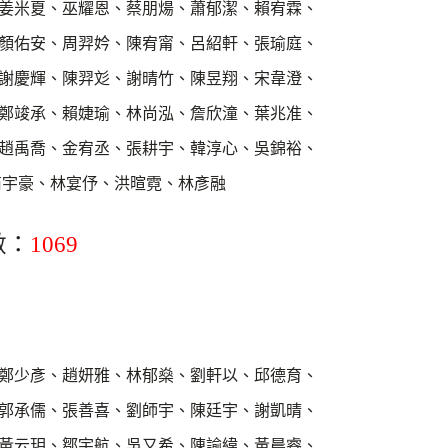
姜米夏、巫耀恩、蔡朋煬、蕭郁潔、賴宥霖、
顏佑安、周羿妗、陳宥甯、呂紹軒、張瑜庭、
謝慶輝、陳羿彣、謝晴竹、陳昱翔、宋韋澄、
鄭竣承、賴婕瑜、林尚泓、詹欣潼、葉兆准、
趙禹喬、金宥丞、張耕宇、韓淳心、吳錦裕、
宇豪、林宴伃、洪暄霓、林彥融
數：
1069
鄭少彥、趙妍雅、林郁燊、劉軒以、邱德育、
郭承儒、張善喜、劉師宇、陳廷宇、謝凱晴、
黃云玥、鄒宇航、吳又希、陳諭緯、黃晨睿、