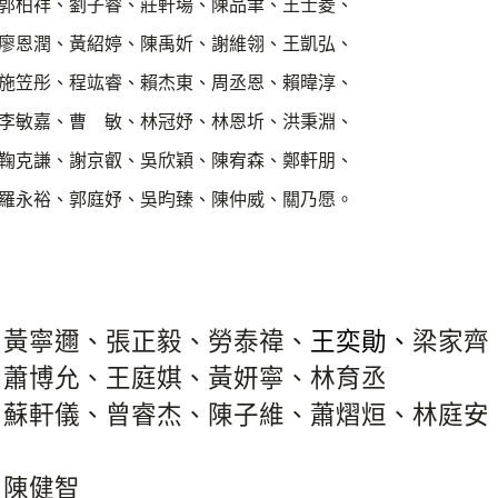
郭柏祥、劉子睿、莊軒瑒、陳品聿、王士菱、
廖恩潤、黃紹婷、陳禹妡、謝維翎、王凱弘、
施笠彤、程竑睿、賴杰東、周丞恩、賴暐淳、
李敏嘉、曹 敏、林冠妤、林恩圻、洪秉淵、
鞠克謙、謝京叡、吳欣穎、陳宥森、鄭軒朋、
羅永裕、郭庭妤、吳昀臻、陳仲威、關乃愿。
林汶頡、黃寧邇、張正毅、勞泰禕、
王奕勛、
梁家齊
汶妤、蕭博允、王庭娸、
黃妍寧、林育丞
林佳綺、蘇軒儀、曾睿杰、陳子維、
蕭熠烜、林庭安
瑜、陳健智