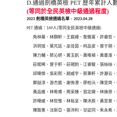
D.通過劍橋英檢 PET 歷年累計人
(等同於全民英檢中級通過程度)
劍橋英檢通過名單
2023
– 2023.04.28
通過：
人
等同全民英檢中級通過
PET
149
(
)
角林蓁、林顥軒、王宸緯、詹雅甯、許睿哲、
洪玥瑄、葉芃廷、巫佳茵、柯品安、曾于朔、
陳力輔、蔡沁妍、黃玉釩、黃唯禎、黃墨淮、
莊婼稀、曾于軒、莊硯鈞、江睿駿、張絲絲、
邱暐傑、吳彩熙、趙威宇、蔡秉軒、許瀞云、
鄭喆淳、游杰宸、謝侑澄、廖柏沅、陳昱齊、
黃品維、林宥甫、周采臻、翁定緯、林煥恩、
許暐綾、林哲惟、林裕呈、陳沐辰、黃昱景、
陳致熏、沈新亞、張沛利、甘証同、朱永希、