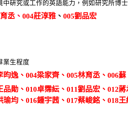
境中硏究或工作的英語能力，例如研究所博士
林育丞
、
004莊淳雅
、
005劉品宏
畢業生程度
3李昀逸
、
004梁家齊
、
005林育丞
、
006蘇
9王品勛
、
010卓霈紜
、
011劉品宏
、
012
5洪瑜均
、
016鍾宇茜
、
017蔡峻銘
、
018
王