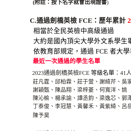
(附註：按下名字就會出現證書
)
C.通過劍橋英檢 FCE：歷年累計
相當於全民英檢中高級通過
大約是國內頂尖大學外文系學生
依教育部規定，通過 FCE 者大
最近一次通過的學生名單
2023通過劍橋英檢FCE
等級名單
：41
莊凡霆、邱柏霖、莊于萱、謝綺芹、吳
謝穎甄、陳品翔、梁梓菱、何寬洋、姚
陳沁榆、楊承諭、譚丞鈞、梁逸芯、郭
丁泰俊、李冠慧、黃馨禾、黃紫綺、呂
陳予昊