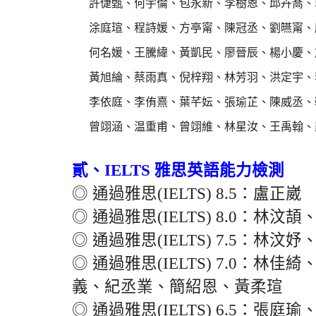
許倢甄、何宇倫、包永新、李樹恩、邱卉喬、
涂庭瑄、程詩媛、方亭甯、陳冠丞、劉曣甯、
何名媛、王騰緯、黃凱民、廖晉辰、楊小慶、
黃旭綸、蔡雨真、倪梓翔、林芳羽、洪定宇、
李依庭、李侑熹、葉芊妘、張瑜芷、陳威丞、
曾翊涵、温重甫、曾翊維、林星汝、王禹翰、
貳、IELTS 雅思英語能力檢測
◎ 通過雅思(IELTS) 8.5：盧正崴
◎ 通過雅思(IELTS) 8.0：
◎ 通過雅思(IELTS) 7.5：林
◎ 通過雅思(IELTS) 7.0：
義、紀丞業、簡紹恩、黃柔瑄
◎ 通過雅思(IELTS) 6.5：張庭