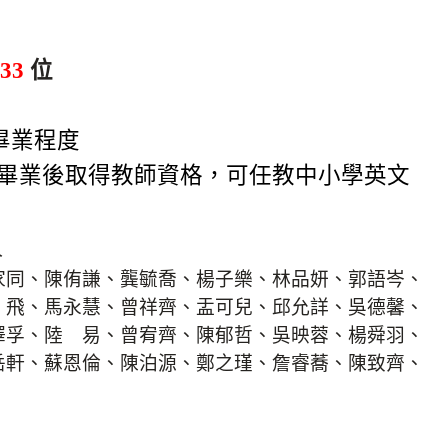
233
位
畢業程度
學畢業後取得教師資格，可任教中小學英文
人
家同、陳侑謙、龔毓喬、楊子樂、林品妍、郭語岑、
 飛、馬永慧、曾祥齊、盂可兒、邱允詳、吳德馨、
澤孚、陸 易、曾宥齊、陳郁哲、吳映蓉、楊舜羽、
岳軒、蘇恩倫、陳泊源、鄭之瑾、詹睿蕎、陳致齊、