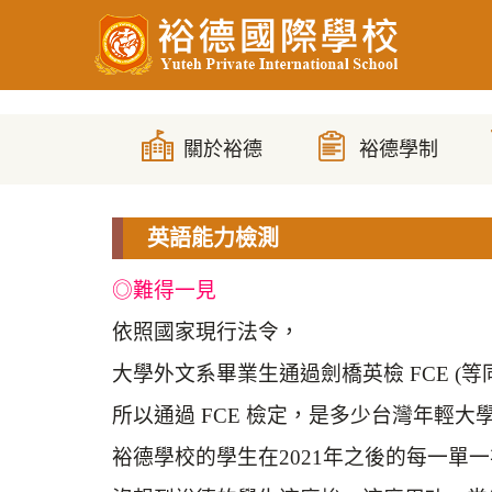
跳
到
主
要
內
容
區
英語能力檢測
◎難得一見
依照國家現行法令，
大學外文系畢業生通過劍橋英檢 FCE 
所以通過 FCE 檢定，是多少台灣年輕
裕德學校的學生在2021年之後的每一單一