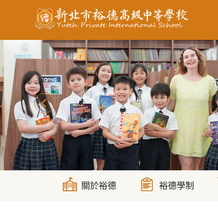
跳
到
主
要
內
容
區