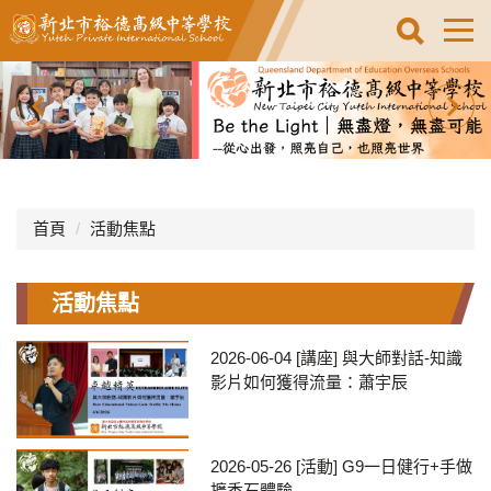
跳
到
主
要
內
容
區
首頁
活動焦點
活動焦點
2026-06-04
[講座] 與大師對話-知識
影片如何獲得流量：蕭宇辰
2026-05-26
[活動] G9一日健行+手做
擴香石體驗