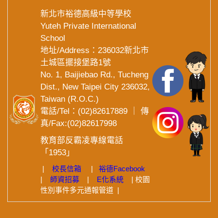
新北市裕德高級中等學校
Yuteh Private International
School
地址/Address：236032新北市
土城區擺接堡路1號
No. 1, Baijiebao Rd., Tucheng
Dist., New Taipei City 236032,
Taiwan (R.O.C.)
電話/Tel：(02)82617889 ｜ 傳
真/Fax:(02)82617998
教育部反霸凌專線電話
「1953」
|
校長信箱
|
裕德
Facebook
|
師資招募
|
E化系統
|
校園
性別事件多元通報管道
|