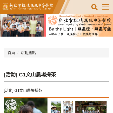
跳
到
主
要
內
容
區
首頁
活動焦點
[活動] G1文山農場採茶
[活動] G1文山農場採茶