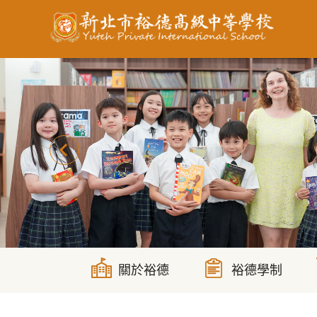
跳
到
主
要
內
容
區