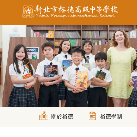
跳
到
主
要
內
容
區