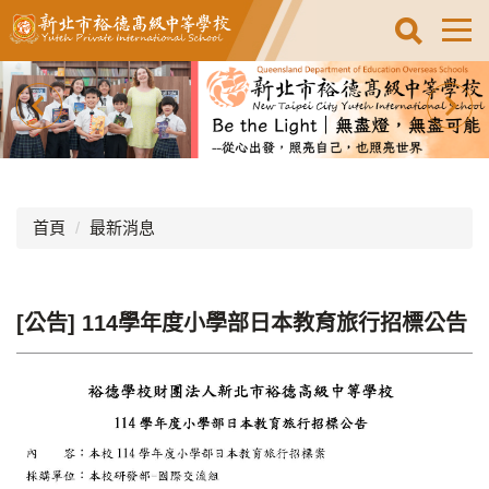
跳
到
主
要
內
容
區
首頁
最新消息
[公告] 114學年度小學部日本教育旅行招標公告