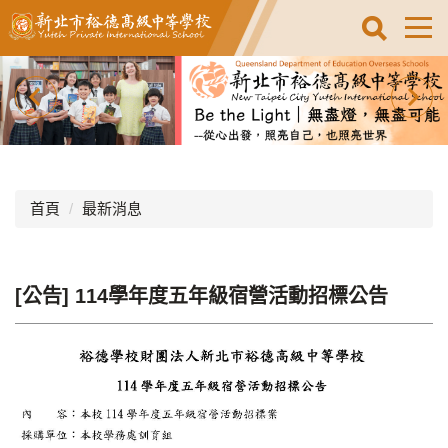
跳
到
主
要
內
容
區
首頁
最新消息
[公告] 114學年度五年級宿營活動招標公告