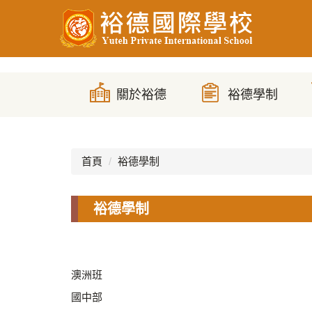
跳
到
主
要
內
容
區
首頁
裕德學制
裕德學制
澳洲班
國中部