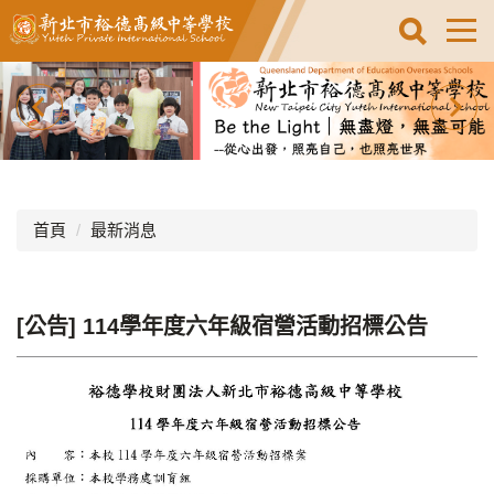
跳
到
主
要
內
容
區
首頁
最新消息
[公告] 114學年度六年級宿營活動招標公告