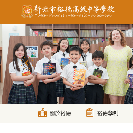
跳
到
主
要
內
容
區