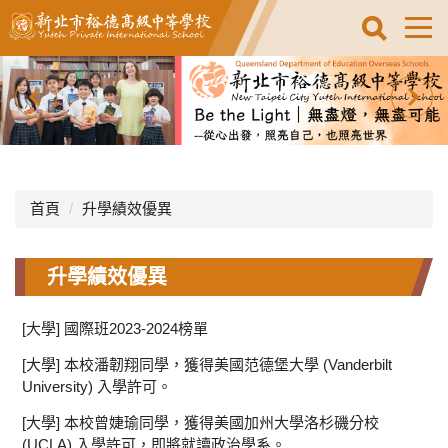
跳
到
主
要
內
容
區
首頁
升學績效優異
升學績效優異
[大學] 國際班2023-2024榜單
[大學] 本校潘韌翔同學，獲得美國范德堡大學 (Vanderbilt
University) 入學許可。
[大學] 本校曾婕瑜同學，獲得美國加州大學洛杉磯分校
(UCLA) 入學許可，即將就讀政治學系。