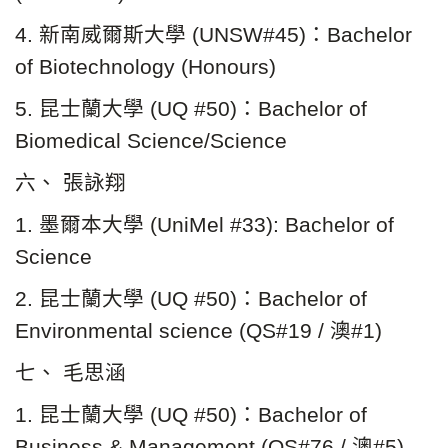
4. 新南威爾斯大學 (UNSW#45)：Bachelor
of Biotechnology (Honours)
5. 昆士蘭大學 (UQ #50)：Bachelor of
Biomedical Science/Science
六、 張詠翔
1. 墨爾本大學 (UniMel #33): Bachelor of
Science
2. 昆士蘭大學 (UQ #50)：Bachelor of
Environmental science (QS#19 / 澳#1)
七、 毛思涵
1. 昆士蘭大學 (UQ #50)：Bachelor of
Business & Management (QS#76 / 澳#5)