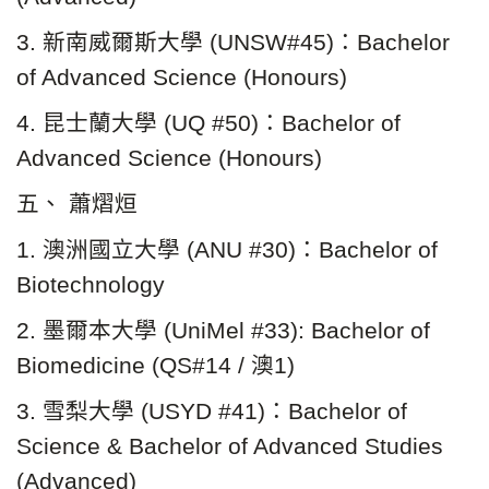
3. 新南威爾斯大學 (UNSW#45)：Bachelor
of Advanced Science (Honours)
4. 昆士蘭大學 (UQ #50)：Bachelor of
Advanced Science (Honours)
五、 蕭熠烜
1. 澳洲國立大學 (ANU #30)：Bachelor of
Biotechnology
2. 墨爾本大學 (UniMel #33): Bachelor of
Biomedicine (QS#14 / 澳1)
3. 雪梨大學 (USYD #41)：Bachelor of
Science & Bachelor of Advanced Studies
(Advanced)