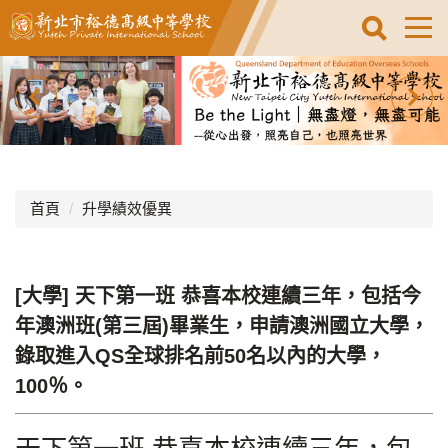
跳
到
主
要
內
容
區
首頁
升學績效優異
[大學] 天下第一班 恭喜本校連續三年，包括今
年澳洲班(第三屆)畢業生，申請澳洲國立大學，
錄取進入QS全球排名前50名以內的大學，
100％。