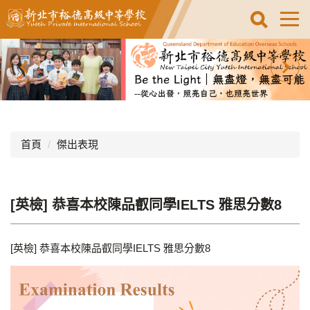
跳
到
主
要
內
容
區
首頁
傑出表現
[英檢] 恭喜本校陳品叡同學IELTS 雅思分數8
[英檢] 恭喜本校陳品叡同學IELTS 雅思分數8