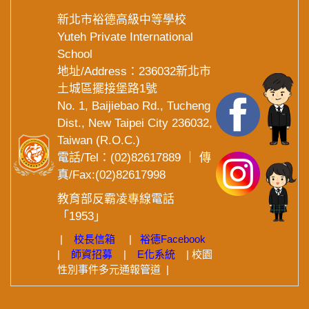
新北市裕德高級中等學校
Yuteh Private International
School
地址/Address：236032新北市
土城區擺接堡路1號
No. 1, Baijiebao Rd., Tucheng
Dist., New Taipei City 236032,
Taiwan (R.O.C.)
電話/Tel：(02)82617889 ｜ 傳
真/Fax:(02)82617998
教育部反霸凌專線電話
「1953」
|
校長信箱
|
裕德
Facebook
|
師資招募
|
E化系統
|
校園
性別事件多元通報管道
|