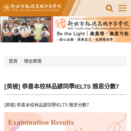
跳
到
主
要
內
容
區
首頁
傑出表現
[英檢] 恭喜本校林品諺同學IELTS 雅思分數7
[英檢] 恭喜本校林品諺同學IELTS 雅思分數7